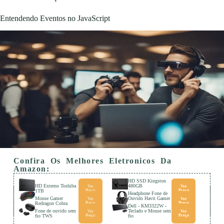
Entendendo Eventos no JavaScript
Confira Os Melhores Eletronicos Da
Amazon:
HD SSD Kingston
HD Externo Toshiba
480GB
Ver
Ver
1TB
Preço
Preço
Headphone Fone de
Mouse Gamer
Ouvido Havit Gamer
Ver
Ver
Redragon Cobra
Preço
Preço
Dell - KM3322W -
Fone de ouvido sem
Teclado e Mouse sem
Ver
Ver
fio TWS
Preço
fio
Preço