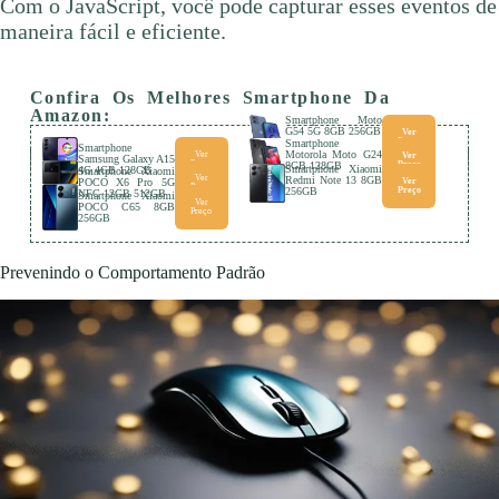
Com o JavaScript, você pode capturar esses eventos de
maneira fácil e eficiente.
Confira Os Melhores Smartphone Da
Amazon:
Smartphone Moto
G54 5G 8GB 256GB
Ver
Preço
Smartphone
Smartphone
Motorola Moto G24
Ver
Ver
Samsung Galaxy A15
Preço
8GB 128GB
Preço
Smartphone Xiaomi
4G 4GB 128GB
Smartphone Xiaomi
Ver
Redmi Note 13 8GB
POCO X6 Pro 5G
Ver
Preço
256GB
Preço
NFC 12GB 512GB
Smartphone Xiaomi
Ver
POCO C65 8GB
Preço
256GB
Prevenindo o Comportamento Padrão