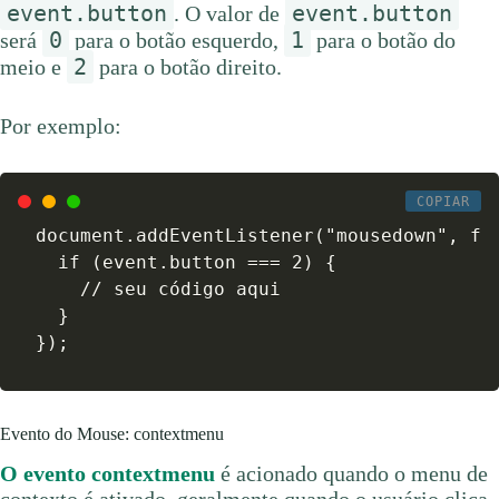
event.button
event.button
. O valor de
0
1
será
para o botão esquerdo,
para o botão do
2
meio e
para o botão direito.
Por exemplo:
COPIAR
document.addEventListener("mousedown", fun
  if (event.button === 2) {

    // seu código aqui

  }

});
Evento do Mouse: contextmenu
O evento contextmenu
é acionado quando o menu de