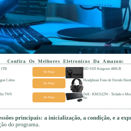
Confira Os Melhores Eletronicos Da Amazon:
a 1TB
HD SSD Kingston 480GB
Ver Preço
gon Cobra
Headphone Fone de Ouvido Havi
Ver Preço
 fio TWS
Dell - KM3322W - Teclado e Mo
Ver Preço
fio
ssões principais: a inicialização, a condição, e a ex
ção do programa.