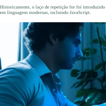
Historicamente, o laço de repetição for foi introduz
em linguagens modernas, incluindo JavaScript.