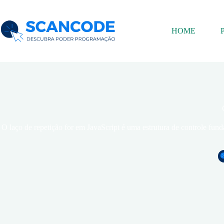
HOME
O laço de repetição for em JavaScript é uma estrutura de controle fu