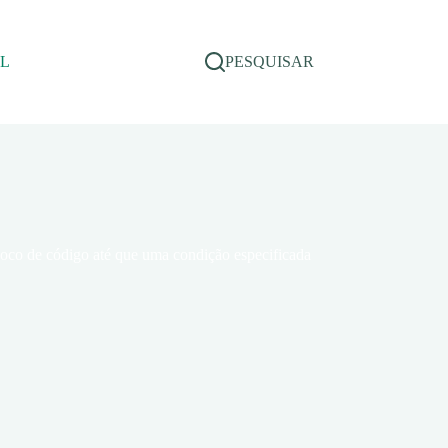
AL
PESQUISAR
loco de código até que uma condição especificada