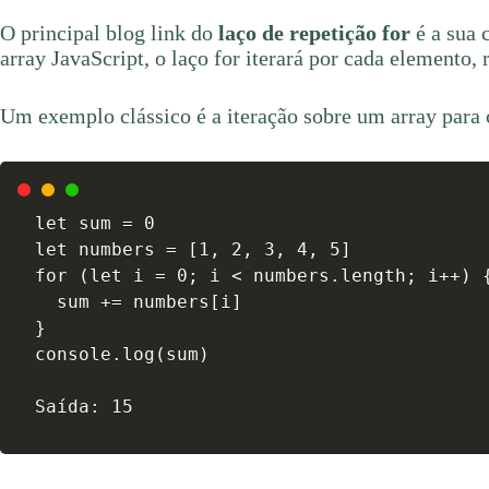
O principal blog link do
laço de repetição for
é a sua 
array JavaScript, o laço for iterará por cada elemento,
Um exemplo clássico é a iteração sobre um array para 
let sum = 0

let numbers = [1, 2, 3, 4, 5]

for (let i = 0; i < numbers.length; i++) {
  sum += numbers[i]

}

console.log(sum) 

Saída: 15