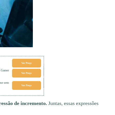
Ver Preço
t Gamer
Ver Preço
use sem
Ver Preço
pressão de incremento.
Juntas, essas expressões