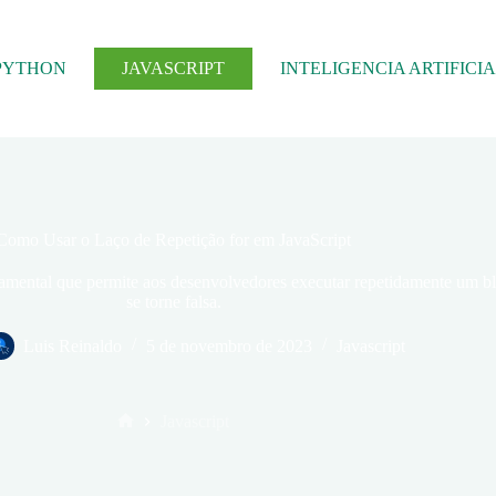
PYTHON
JAVASCRIPT
INTELIGENCIA ARTIFICI
Como Usar o Laço de Repetição for em JavaScript
ndamental que permite aos desenvolvedores executar repetidamente um b
se torne falsa.
Luis Reinaldo
5 de novembro de 2023
Javascript
Javascript