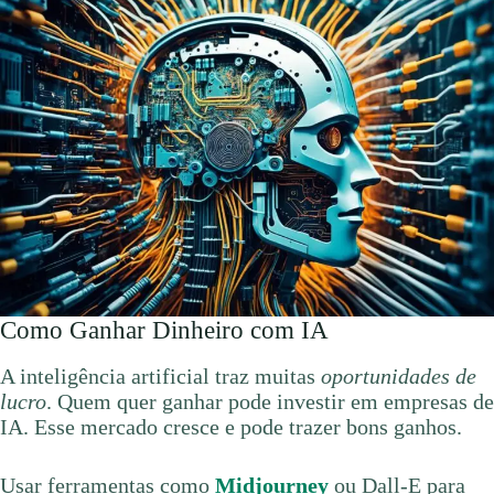
Como Ganhar Dinheiro com IA
A inteligência artificial traz muitas
oportunidades de
lucro
. Quem quer ganhar pode investir em empresas de
IA. Esse mercado cresce e pode trazer bons ganhos.
Usar ferramentas como
Midjourney
ou Dall-E para