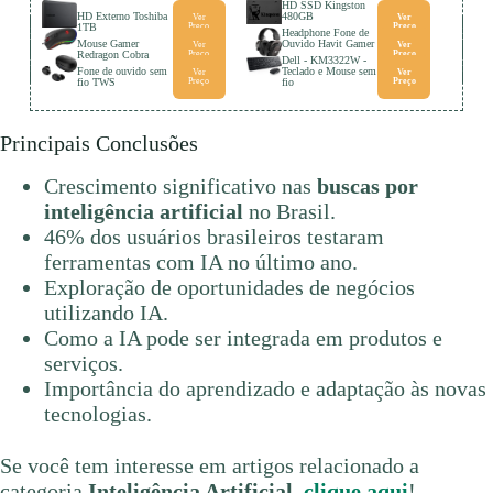
HD SSD Kingston
HD Externo Toshiba
480GB
Ver
Ver
1TB
Preço
Preço
Headphone Fone de
Mouse Gamer
Ouvido Havit Gamer
Ver
Ver
Redragon Cobra
Preço
Preço
Dell - KM3322W -
Fone de ouvido sem
Teclado e Mouse sem
Ver
Ver
fio TWS
Preço
fio
Preço
Principais Conclusões
Crescimento significativo nas
buscas por
inteligência artificial
no Brasil.
46% dos usuários brasileiros testaram
ferramentas com IA no último ano.
Exploração de oportunidades de negócios
utilizando IA.
Como a IA pode ser integrada em produtos e
serviços.
Importância do aprendizado e adaptação às novas
tecnologias.
Se você tem interesse em artigos relacionado a
categoria
Inteligência Artificial
,
clique aqui
!