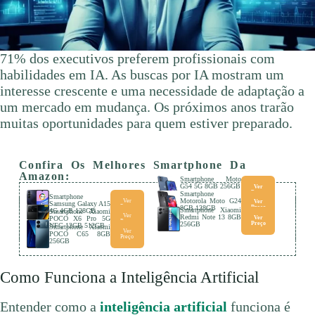
71% dos executivos preferem profissionais com
habilidades em IA. As buscas por IA mostram um
interesse crescente e uma necessidade de adaptação a
um mercado em mudança. Os próximos anos trarão
muitas oportunidades para quem estiver preparado.
Confira Os Melhores Smartphone Da
Amazon:
Smartphone Moto
G54 5G 8GB 256GB
Ver
Preço
Smartphone
Smartphone
Motorola Moto G24
Ver
Ver
Samsung Galaxy A15
Preço
8GB 128GB
Preço
Smartphone Xiaomi
4G 4GB 128GB
Smartphone Xiaomi
Ver
Redmi Note 13 8GB
POCO X6 Pro 5G
Ver
Preço
256GB
Preço
NFC 12GB 512GB
Smartphone Xiaomi
Ver
POCO C65 8GB
Preço
256GB
Como Funciona a Inteligência Artificial
Entender como a
inteligência artificial
funciona é